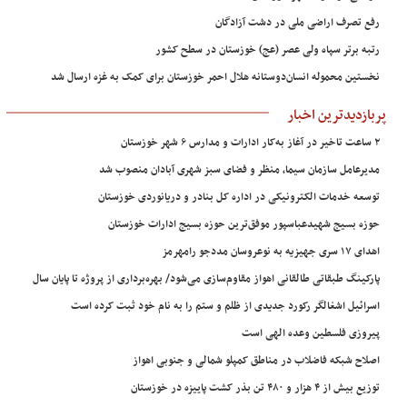
رفع تصرف اراضی ملی در دشت آزادگان
رتبه برتر سپاه ولی عصر (عج) خوزستان در سطح کشور
نخستین محموله انسان‌دوستانه هلال احمر خوزستان برای کمک به غزه ارسال شد
پربازدیدترین اخبار
۲ ساعت تاخیر در آغاز به‌کار ادارات و مدارس ۶ شهر خوزستان
مدیرعامل سازمان سیما، منظر و فضای سبز شهری آبادان منصوب شد
توسعه خدمات الکترونیکی در اداره کل بنادر و دریانوردی خوزستان
حوزه بسیج شهیدعباسپور موفق‌ترین حوزه بسیج ادارات خوزستان
اهدای ۱۷ سری جهیزیه به نوعروسان مددجو رامهرمز
پارکینگ طبقاتی طالقانی اهواز مقاوم‌سازی می‌شود/ بهره‌برداری از پروژه تا پایان سال
اسرائیل اشغالگر رکورد جدیدی از ظلم و ستم را به نام خود ثبت کرده است
پیروزی فلسطین وعده الهی است
اصلاح شبکه فاضلاب در مناطق کمپلو شمالی و جنوبی اهواز
توزیع بیش از ۴ هزار و ۴۸۰ تن بذر کشت پاییزه در خوزستان