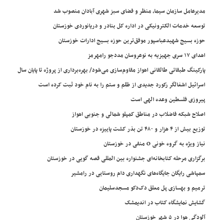
مدیرعامل سازمان سیما، منظر و فضای سبز شهری آبادان منصوب شد
توسعه خدمات الکترونیکی در اداره کل بنادر و دریانوردی خوزستان
حوزه بسیج شهیدعباسپور موفق‌ترین حوزه بسیج ادارات خوزستان
اهدای ۱۷ سری جهیزیه به نوعروسان مددجو رامهرمز
پارکینگ طبقاتی طالقانی اهواز مقاوم‌سازی می‌شود/ بهره‌برداری از پروژه تا پایان سال
اسرائیل اشغالگر رکورد جدیدی از ظلم و ستم را به نام خود ثبت کرده است
پیروزی فلسطین وعده الهی است
اصلاح شبکه فاضلاب در مناطق کمپلو شمالی و جنوبی اهواز
توزیع بیش از ۴ هزار و ۴۸۰ تن بذر کشت پاییزه در خوزستان
نیاز ویژه به گروه خونی O منفی در خوزستان
برگزاری مرحله کتابخانه‌ای جشنواره بین المللی قصه گویی در خوزستان
سمپاشی رایگان جایگاه‌های نگهداری دام روستایی در رامشیر
ترمیم و بهسازی پل معلق دک‌دکو مسجدسلیمان
گشایش نمایشگاه کتاب در اندیمشک
آلودگی هوا در ۵ شهر خوزستان