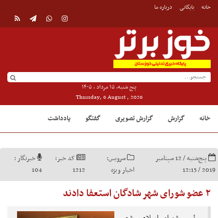
خانه
بایگانی
درباره ما
پنج شنبه, ۱۵ مرداد , ۱۴۰۵
Thursday, 6 August , 2026
خانه
گزارش
گزارش تصویری
گفتگو
یادداشت
پنج‌شنبه / 12 سپتامبر
سرویس:
کد خبر:
خبرنگار :
2019 / 12:15
اخبار ویژه
1212
104
۲ عضو شورای شهر شادگان استعفا دادند