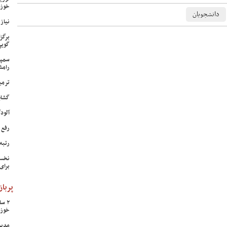
خوزس
دانشجویان
نیاز وی
برگز
گویی
سمپا
رامش
ترمی
گشای
آلودگی ه
رفع 
رتبه
نخست
برای
پرباز
خوزس
مدیر