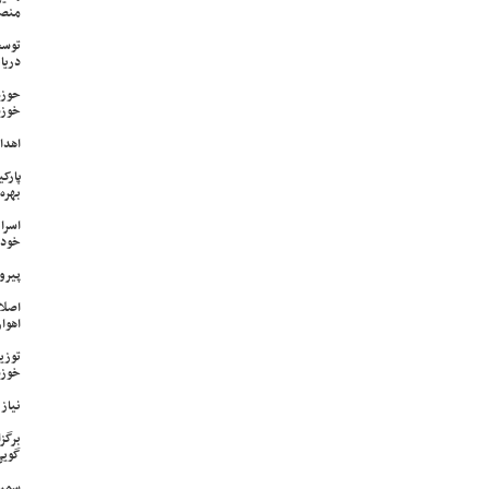
منص
توسع
دریا
حوزه
خوزس
اهدای ۱۷ سری جهیزیه به نوعرو
پارک
بهره‌
اسرا
خود 
پیرو
اصلا
اهواز
خوزس
نیاز وی
برگز
گویی
سمپا