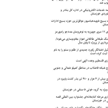
وب شد
ه خدمات الکترونیکی در اداره کل بنادر و
نوردی خوزستان
 بسیج شهیدعباسپور موفق‌ترین حوزه بسیج ادارات
تان
سان مددجو رامهرمز
ینگ طبقاتی طالقانی اهواز مقاوم‌سازی می‌شود/
برداری از پروژه تا پایان سال
ئیل اشغالگر رکورد جدیدی از ظلم و ستم را به نام
ثبت کرده است
زی فلسطین وعده الهی است
ح شبکه فاضلاب در مناطق کمپلو شمالی و جنوبی
توزیع بیش از ۴ هزار و ۴۸۰ تن بذر کشت پاییزه در
تان
ژه به گروه خونی O منفی در خوزستان
اری مرحله کتابخانه‌ای جشنواره بین المللی قصه
 در خوزستان
شی رایگان جایگاه‌های نگهداری دام روستایی در