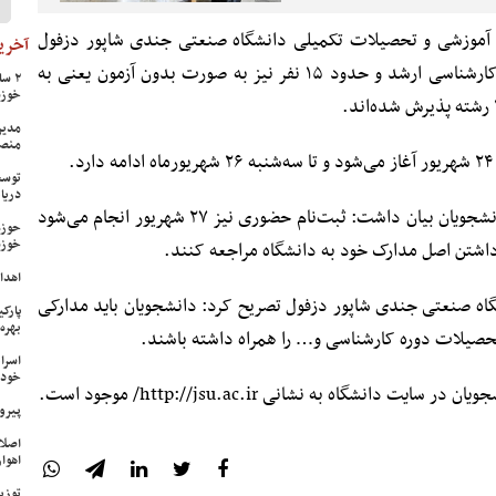
 آموزشی و تحصیلات تکمیلی دانشگاه صنعتی جندی شاپور دزفول
آخرین
گفت: ۱۷۴ نفر از طریق آزمون در مقطع کارشناسی ارشد و حدود ۱۵ نفر نیز به صورت بدون آزمون یعنی به
خوزس
مدیر
منص
.
توسع
دریا
ظاهر زاده با اشاره به ثبت نام حضوری دانشجویان بیان داشت: ثبت‌نام حضوری نیز ۲۷ شهریور انجام می‌شود
حوزه
خوزس
 داشتن اصل مدارک خود به دانشگاه مراجعه کنند.
اهدای ۱۷ سری جهیزیه به نوعرو
ه صنعتی جندی شاپور دزفول تصریح کرد: دانشجویان باید مدارکی
پارک
بهره‌
تحصیلات دوره کارشناسی و… را همراه داشته باشند.
اسرا
خود 
نشگاه به نشانی http://jsu.ac.ir/ موجود است.
پیرو
اصلا
اهواز