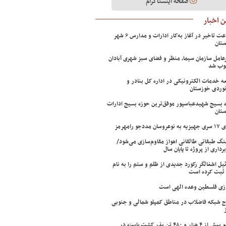
صفحه اینستاگرام
 اخبار
۲ ساعت تاخیر در آغاز به‌کار ادارات و مدارس ۶ شهر
تان
عامل سازمان سیما، منظر و فضای سبز شهری آبادان
وب شد
ه خدمات الکترونیکی در اداره کل بنادر و
نوردی خوزستان
 بسیج شهیدعباسپور موفق‌ترین حوزه بسیج ادارات
تان
سان مددجو رامهرمز
ینگ طبقاتی طالقانی اهواز مقاوم‌سازی می‌شود/
برداری از پروژه تا پایان سال
ئیل اشغالگر رکورد جدیدی از ظلم و ستم را به نام
ثبت کرده است
زی فلسطین وعده الهی است
ح شبکه فاضلاب در مناطق کمپلو شمالی و جنوبی
توزیع بیش از ۴ هزار و ۴۸۰ تن بذر کشت پاییزه در