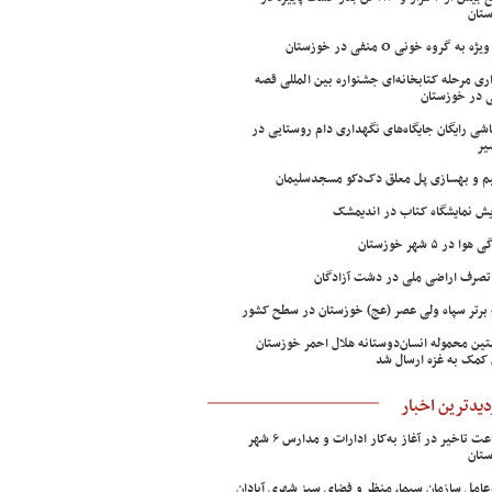
تان
ژه به گروه خونی O منفی در خوزستان
اری مرحله کتابخانه‌ای جشنواره بین المللی قصه
 در خوزستان
شی رایگان جایگاه‌های نگهداری دام روستایی در
یر
م و بهسازی پل معلق دک‌دکو مسجدسلیمان
ش نمایشگاه کتاب در اندیمشک
وا در ۵ شهر خوزستان
تصرف اراضی ملی در دشت آزادگان
 برتر سپاه ولی عصر (عج) خوزستان در سطح کشور
ین محموله انسان‌دوستانه هلال احمر خوزستان
 کمک به غزه ارسال شد
دیدترین اخبار
۲ ساعت تاخیر در آغاز به‌کار ادارات و مدارس ۶ شهر
تان
عامل سازمان سیما، منظر و فضای سبز شهری آبادان