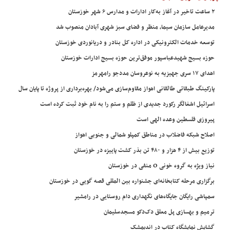
۲ ساعت تاخیر در آغاز به‌کار ادارات و مدارس ۶ شهر خوزستان
مدیرعامل سازمان سیما، منظر و فضای سبز شهری آبادان منصوب شد
توسعه خدمات الکترونیکی در اداره کل بنادر و دریانوردی خوزستان
حوزه بسیج شهیدعباسپور موفق‌ترین حوزه بسیج ادارات خوزستان
اهدای ۱۷ سری جهیزیه به نوعروسان مددجو رامهرمز
پارکینگ طبقاتی طالقانی اهواز مقاوم‌سازی می‌شود/ بهره‌برداری از پروژه تا پایان سال
اسرائیل اشغالگر رکورد جدیدی از ظلم و ستم را به نام خود ثبت کرده است
پیروزی فلسطین وعده الهی است
اصلاح شبکه فاضلاب در مناطق کمپلو شمالی و جنوبی اهواز
توزیع بیش از ۴ هزار و ۴۸۰ تن بذر کشت پاییزه در خوزستان
نیاز ویژه به گروه خونی O منفی در خوزستان
برگزاری مرحله کتابخانه‌ای جشنواره بین المللی قصه گویی در خوزستان
سمپاشی رایگان جایگاه‌های نگهداری دام روستایی در رامشیر
ترمیم و بهسازی پل معلق دک‌دکو مسجدسلیمان
گشایش نمایشگاه کتاب در اندیمشک