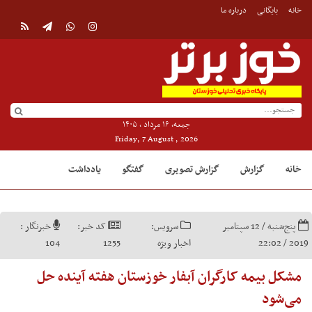
خانه
بایگانی
درباره ما
جمعه, ۱۶ مرداد , ۱۴۰۵
Friday, 7 August , 2026
خانه
گزارش
گزارش تصویری
گفتگو
یادداشت
پنج‌شنبه / 12 سپتامبر
سرویس:
کد خبر:
خبرنگار :
2019 / 22:02
اخبار ویژه
1255
104
مشکل بیمه کارگران آبفار خوزستان هفته آینده حل
می‌شود