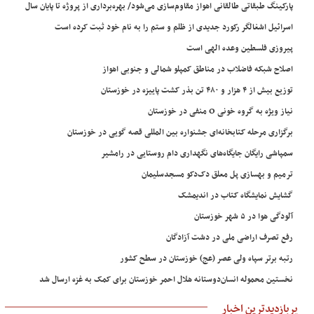
پارکینگ طبقاتی طالقانی اهواز مقاوم‌سازی می‌شود/ بهره‌برداری از پروژه تا پایان سال
اسرائیل اشغالگر رکورد جدیدی از ظلم و ستم را به نام خود ثبت کرده است
پیروزی فلسطین وعده الهی است
اصلاح شبکه فاضلاب در مناطق کمپلو شمالی و جنوبی اهواز
توزیع بیش از ۴ هزار و ۴۸۰ تن بذر کشت پاییزه در خوزستان
نیاز ویژه به گروه خونی O منفی در خوزستان
برگزاری مرحله کتابخانه‌ای جشنواره بین المللی قصه گویی در خوزستان
سمپاشی رایگان جایگاه‌های نگهداری دام روستایی در رامشیر
ترمیم و بهسازی پل معلق دک‌دکو مسجدسلیمان
گشایش نمایشگاه کتاب در اندیمشک
آلودگی هوا در ۵ شهر خوزستان
رفع تصرف اراضی ملی در دشت آزادگان
رتبه برتر سپاه ولی عصر (عج) خوزستان در سطح کشور
نخستین محموله انسان‌دوستانه هلال احمر خوزستان برای کمک به غزه ارسال شد
پربازدیدترین اخبار