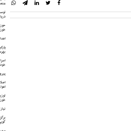
منص
توسع
دریا
حوزه
خوزس
اهدای ۱۷ سری جهیزیه به نوعرو
پارک
بهره‌
اسرا
خود 
پیرو
اصلا
اهواز
خوزس
نیاز وی
برگز
گویی
سمپا