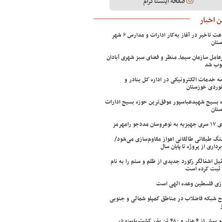
صفحه اینستاگرام
 اخبار
۲ ساعت تاخیر در آغاز به‌کار ادارات و مدارس ۶ شهر
تان
عامل سازمان سیما، منظر و فضای سبز شهری آبادان
وب شد
ه خدمات الکترونیکی در اداره کل بنادر و
نوردی خوزستان
 بسیج شهیدعباسپور موفق‌ترین حوزه بسیج ادارات
تان
سان مددجو رامهرمز
ینگ طبقاتی طالقانی اهواز مقاوم‌سازی می‌شود/
برداری از پروژه تا پایان سال
ئیل اشغالگر رکورد جدیدی از ظلم و ستم را به نام
ثبت کرده است
زی فلسطین وعده الهی است
ح شبکه فاضلاب در مناطق کمپلو شمالی و جنوبی
توزیع بیش از ۴ هزار و ۴۸۰ تن بذر کشت پاییزه در