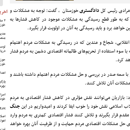
مرادی رئیس کل
دادگستری
خوزستان ، گفت: توجه به مشکلات و
آخرین
که به طور قطع رسیدگی به مشکلات موجود در کاهش فشار‌ها به
خوزس
ن خواهد برد و باید رسیدگی به آنان در اولویت قرار بگیرد.
مدیر
منص
 انقلابی، شجاع و متدین که در رسیدگی به مشکلات مردم اهتمام
توسع
 با سوء استفاده از تحریم‌های ظالمانه اقتصادی دشمن به مردم فشار
دریا
هد کرد.
حوزه
خوزس
اهدای ۱۷ سری جهیزیه به نوعرو
و با سعه صدر در بررسی و حل مشکلات مردم اهتمام داشته باشند و
پارک
شکلات آنان تلاش کنند.
بهره‌
اسرا
بازاریان می‌توانند نقش مؤثری در کاهش فشار اقتصادی به مردم
خود 
اب اسلامی نقش خود را خوب ایفا کردند و امیدواریم در این
جنگ
پیرو
مقدم قرار بگیرند و تلاش کنند فشار اقتصادی کمتری به مردم وارد
اصلا
اهواز
رای حل مشکلات اقتصادی مردم حمایت و از ظرفیت آنان بهره خواهد