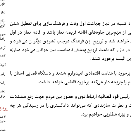
خوزس
نیاز وی
برگز
ده کسبه در نماز جماعت اول وقت و فرهنگ‌سازی برای تعطیل شدن
گویی
ی از مهم‌ترین جلوه‌های اقامه فریضه نماز باشد و اقامه نماز در اول
سمپا
رامش
واهد شد و ترویج این فرهنگ موجب تشویق دیگران می‌شود و
ترمی
ر بازار که باعث ترویج پوشش نامناسب بین جوانان می‌شود مبارزه
گشای
این البسه برخورد کنند.
آلودگی ه
برخورد با مفاسد اقتصادی امیدوارم شدند و دستگاه قضایی استان با
رفع 
دم را جریحه دار می‌کند برخورد قاطعی خواهد داشت.
رتبه
نخست
د رئیس
قوه قضائیه
ارتباط قوی و حضور بین مردم جهت رفع مشکلات
برای
ات و نظرات سازنده‌ی که می‌تواند دادگستری را در رسیدگی هر چه
پرباز
 بهره مطلوبی خواهیم برد.
خوزس
مدیر