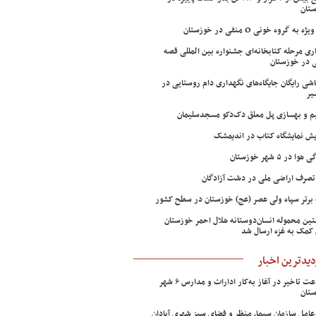
تان
ژه به گروه خونی O منفی در خوزستان
اری مرحله کتابخانه‌ای جشنواره بین المللی قصه
 در خوزستان
شی رایگان جایگاه‌های نگهداری دام روستایی در
یر
م و بهسازی پل معلق دک‌دکو مسجدسلیمان
ش نمایشگاه کتاب در اندیمشک
وا در ۵ شهر خوزستان
تصرف اراضی ملی در دشت آزادگان
 برتر سپاه ولی عصر (عج) خوزستان در سطح کشور
ین محموله انسان‌دوستانه هلال احمر خوزستان
 کمک به غزه ارسال شد
دیدترین اخبار
۲ ساعت تاخیر در آغاز به‌کار ادارات و مدارس ۶ شهر
تان
عامل سازمان سیما، منظر و فضای سبز شهری آبادان