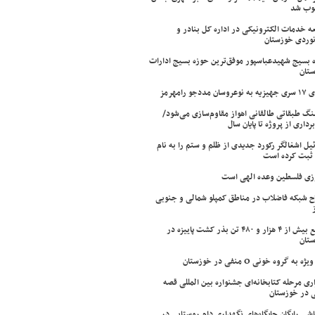
وب شد
ه خدمات الکترونیکی در اداره کل بنادر و
نوردی خوزستان
 بسیج شهیدعباسپور موفق‌ترین حوزه بسیج ادارات
تان
سان مددجو رامهرمز
ینگ طبقاتی طالقانی اهواز مقاوم‌سازی می‌شود/
برداری از پروژه تا پایان سال
ئیل اشغالگر رکورد جدیدی از ظلم و ستم را به نام
ثبت کرده است
زی فلسطین وعده الهی است
ح شبکه فاضلاب در مناطق کمپلو شمالی و جنوبی
توزیع بیش از ۴ هزار و ۴۸۰ تن بذر کشت پاییزه در
تان
ژه به گروه خونی O منفی در خوزستان
اری مرحله کتابخانه‌ای جشنواره بین المللی قصه
 در خوزستان
شی رایگان جایگاه‌های نگهداری دام روستایی در