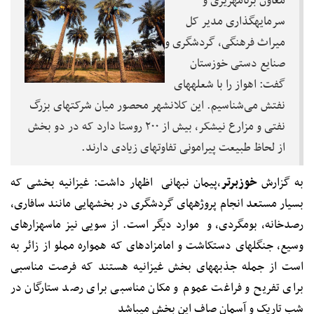
معاون برنامه‎ریزی و
سرمایه‎گذاری مدیر ‎کل
میراث فرهنگی، گردشگری و
صنایع دستی خوزستان
گفت: اهواز را با شعله‎های
نفتش می‌شناسیم. این کلان‎شهر محصور میان شرکت‎های بزرگ
نفتی و مزارع نیشکر، بیش از ۲۰۰ روستا دارد که در دو بخش
از لحاظ طبیعت پیرامونی تفاوت‎های زیادی دارند.
به گزارش
خوزبرتر
،
پیمان نبهانی اظهار داشت: غیزانیه بخشی که
بسیار مستعد انجام پروژه‎های گردشگری در بخش‎هایی مانند سافاری،
رصدخانه، بوم‎گردی، و موارد دیگر است. از سویی نیز ماسه‎زارهای
وسیع، جنگل‎های دست‎کاشت و امامزاده‎ای که همواره مملو از زائر به
است از جمله جذبه‎های بخش غیزانیه هستند که فرصت مناسبی
برای تفریح و فراغت عموم و مکان مناسبی برای رصد ستارگان در
شب تاریک و آسمان صاف این بخش می‎باشد