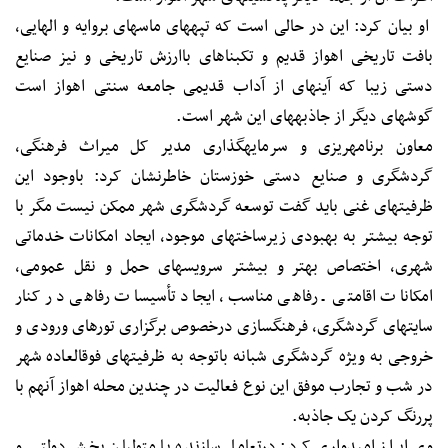
او بیان کرد: این در حالی است که تپه‎های ماسه‎ای بروایه و الهایی،
بافت تاریخی اهواز قدیم و تک‎بناهای باارزش تاریخی و نیز صنایع
دستی زیبا که آینه‎ای از آداب قدیمی جامعه سنتی اهواز است
گوشه‎ای دیگر از جاذبه‎های این شهر است.
معاون برنامه‎ریزی و سرمایه‎گذاری مدیر ‎کل میراث فرهنگی،
گردشگری و صنایع دستی خوزستان خاطرنشان کرد: باوجود این
ظرفیت‎های غنی باید گفت توسعه گردشگری شهر ممکن نیست مگر با
توجه بیشتر به بهبودی زیرساخت‎های موجود، ایجاد امکانات خدماتی
شهری، اختصاص بهتر و بیشتر سرویس‎های حمل و نقل عمومی،
امکانات اقامتی ـ رفاهی مناسب، ایجاد تأسیسات رفاهی در کنار
سایت‎های گردشگری، فرهنگ‎سازی درخصوص برگزاری تورهای ورودی و
خروجی به ویژه گردشگری شبانه باتوجه به ظرفیت‎های فوق‎العاده شهر
در شب و تجارب موفق این نوع فعالیت در چندین محله اهواز آن‎هم با
پررنگ کردن یک جاذبه.
وی ابراز امیدواری کرد: درتعامل سازنده با متولیان بخش دولتی و