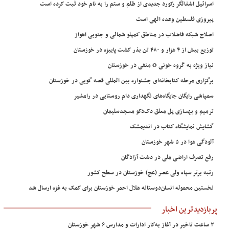
اسرائیل اشغالگر رکورد جدیدی از ظلم و ستم را به نام خود ثبت کرده است
پیروزی فلسطین وعده الهی است
اصلاح شبکه فاضلاب در مناطق کمپلو شمالی و جنوبی اهواز
توزیع بیش از ۴ هزار و ۴۸۰ تن بذر کشت پاییزه در خوزستان
نیاز ویژه به گروه خونی O منفی در خوزستان
برگزاری مرحله کتابخانه‌ای جشنواره بین المللی قصه گویی در خوزستان
سمپاشی رایگان جایگاه‌های نگهداری دام روستایی در رامشیر
ترمیم و بهسازی پل معلق دک‌دکو مسجدسلیمان
گشایش نمایشگاه کتاب در اندیمشک
آلودگی هوا در ۵ شهر خوزستان
رفع تصرف اراضی ملی در دشت آزادگان
رتبه برتر سپاه ولی عصر (عج) خوزستان در سطح کشور
نخستین محموله انسان‌دوستانه هلال احمر خوزستان برای کمک به غزه ارسال شد
پربازدیدترین اخبار
۲ ساعت تاخیر در آغاز به‌کار ادارات و مدارس ۶ شهر خوزستان