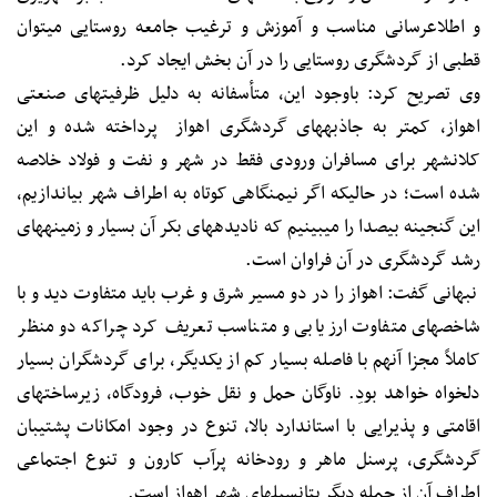
و اطلاع‎رسانی مناسب و آموزش و ترغیب جامعه روستایی می‎توان
قطبی از گردشگری روستایی را در آن بخش ایجاد کرد.
وی تصریح کرد: باوجود این، متأسفانه به دلیل ظرفیت‎های صنعتی
اهواز، کمتر به جاذبه‎های گردشگری اهواز پرداخته شده و این
کلان‎شهر برای مسافران ورودی فقط در شهر و نفت و فولاد خلاصه
شده است؛ در حالی‎که اگر نیم‎نگاهی کوتاه به اطراف شهر بیاندازیم،
این گنجینه بی‎صدا را می‎بینیم که نادیده‎های بکر آن بسیار و زمینه‎های
رشد گردشگری در آن فراوان است.
نبهانی گفت: اهواز را در دو مسیر شرق و غرب باید متفاوت دید و با
شاخص‎های متفاوت ارزیابی و متناسب تعریف کرد چراکه دو منظر
کاملاً مجزا آن‎هم با فاصله بسیار کم از یکدیگر، برای گردشگران بسیار
دلخواه خواهد بودِ. ناوگان حمل و نقل خوب، فرودگاه، زیرساخت‎های
اقامتی و پذیرایی با استاندارد بالا، تنوع در وجود امکانات پشتیبان
گردشگری، پرسنل ماهر و رودخانه پرآب کارون و تنوع اجتماعی
اطراف آن از جمله دیگر پتانسیل‎های شهر اهواز است.