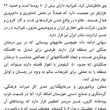
وی خاطرنشان کرد: غیزانیه دارای بیش از ۸۰ روستا است و حدود ۲۶
هزارنفر نیز جمعیت دارد که عمدتاً در بخش کشاورزی و دامپروری
فعال هستند. علاوه بر واقع شدن شرکت‌های نفت و گاز کارون و
مارون، شرکت ملی حفاری ایران و پتروشیمی مارون، غیزانیه در در
مسیر ترانزیت بنادر ایران نیز قرار دارد.
نبهانی ادامه داد: همچنین خانه‎های روستایی که در بین درختان
جنگلی این منطقه قرار دارند ظرفیتی برای تبدیل به اقامتگاه
بومگردی هستند و ایجاد اقامت‎گاه‎هایی از مصالحی متناسب با درختان
جنگلی‎ای که حدود ۵۰ کیلومتر با اهواز فاصله دارند می‎تواند این
منطقه را به محلی برای تفریحات سالم به ویژه در زمستان و اوایل
بهار تبدیل کند.
معاون برنامه‎ریزی و سرمایه‎گذاری مدیر ‎کل میراث فرهنگی،
گردشگری و صنایع دستی خوزستان اضافه کرد: اما در قسمت غرب
رودخانه کارون، مسیر سرسبز ام‎طمیر قرار دارد که روستاهای آن
مملوء از نخلستان و مزارع با کشت‎های مختلف است که با برنامه‎ریزی