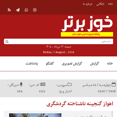
خانه
بایگانی
درباره ما
جمعه, ۱۶ مرداد , ۱۴۰۵
Friday, 7 August , 2026
خانه
گزارش
گزارش تصویری
گفتگو
یادداشت
چهارشنبه / 11 سپتامبر
سرویس:
کد خبر:
خبرنگار :
2019 / 13:07
اخبار ویژه
1111
104
اهواز گنجینه ناشناخته گردشگری