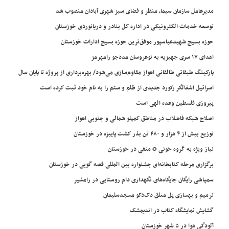
مدیرعامل سازمان سیما، منظر و فضای سبز شهری آبادان منصوب شد
توسعه خدمات الکترونیکی در اداره کل بنادر و دریانوردی خوزستان
حوزه بسیج شهیدعباسپور موفق‌ترین حوزه بسیج ادارات خوزستان
اهدای ۱۷ سری جهیزیه به نوعروسان مددجو رامهرمز
پارکینگ طبقاتی طالقانی اهواز مقاوم‌سازی می‌شود/ بهره‌برداری از پروژه تا پایان سال
اسرائیل اشغالگر رکورد جدیدی از ظلم و ستم را به نام خود ثبت کرده است
پیروزی فلسطین وعده الهی است
اصلاح شبکه فاضلاب در مناطق کمپلو شمالی و جنوبی اهواز
توزیع بیش از ۴ هزار و ۴۸۰ تن بذر کشت پاییزه در خوزستان
نیاز ویژه به گروه خونی O منفی در خوزستان
برگزاری مرحله کتابخانه‌ای جشنواره بین المللی قصه گویی در خوزستان
سمپاشی رایگان جایگاه‌های نگهداری دام روستایی در رامشیر
ترمیم و بهسازی پل معلق دک‌دکو مسجدسلیمان
گشایش نمایشگاه کتاب در اندیمشک
آلودگی هوا در ۵ شهر خوزستان