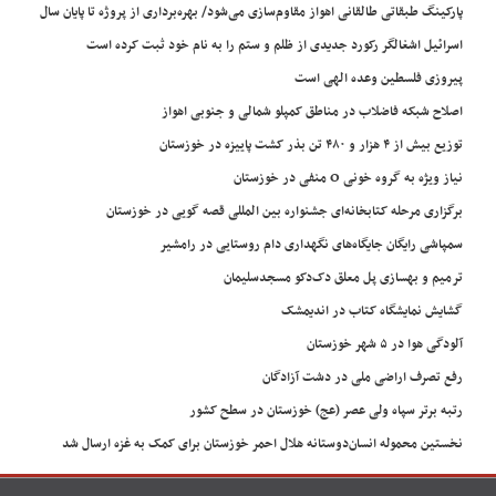
پارکینگ طبقاتی طالقانی اهواز مقاوم‌سازی می‌شود/ بهره‌برداری از پروژه تا پایان سال
اسرائیل اشغالگر رکورد جدیدی از ظلم و ستم را به نام خود ثبت کرده است
پیروزی فلسطین وعده الهی است
اصلاح شبکه فاضلاب در مناطق کمپلو شمالی و جنوبی اهواز
توزیع بیش از ۴ هزار و ۴۸۰ تن بذر کشت پاییزه در خوزستان
نیاز ویژه به گروه خونی O منفی در خوزستان
برگزاری مرحله کتابخانه‌ای جشنواره بین المللی قصه گویی در خوزستان
سمپاشی رایگان جایگاه‌های نگهداری دام روستایی در رامشیر
ترمیم و بهسازی پل معلق دک‌دکو مسجدسلیمان
گشایش نمایشگاه کتاب در اندیمشک
آلودگی هوا در ۵ شهر خوزستان
رفع تصرف اراضی ملی در دشت آزادگان
رتبه برتر سپاه ولی عصر (عج) خوزستان در سطح کشور
نخستین محموله انسان‌دوستانه هلال احمر خوزستان برای کمک به غزه ارسال شد