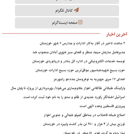
کانال تلگرام
صفحه اینستاگرام
آخرین اخبار
۲ ساعت تاخیر در آغاز به‌کار ادارات و مدارس ۶ شهر خوزستان
مدیرعامل سازمان سیما، منظر و فضای سبز شهری آبادان منصوب شد
توسعه خدمات الکترونیکی در اداره کل بنادر و دریانوردی خوزستان
حوزه بسیج شهیدعباسپور موفق‌ترین حوزه بسیج ادارات خوزستان
اهدای ۱۷ سری جهیزیه به نوعروسان مددجو رامهرمز
پارکینگ طبقاتی طالقانی اهواز مقاوم‌سازی می‌شود/ بهره‌برداری از پروژه تا پایان سال
اسرائیل اشغالگر رکورد جدیدی از ظلم و ستم را به نام خود ثبت کرده است
پیروزی فلسطین وعده الهی است
اصلاح شبکه فاضلاب در مناطق کمپلو شمالی و جنوبی اهواز
توزیع بیش از ۴ هزار و ۴۸۰ تن بذر کشت پاییزه در خوزستان
نیاز ویژه به گروه خونی O منفی در خوزستان