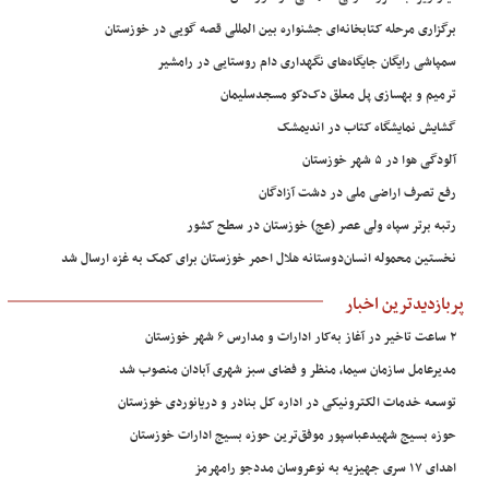
برگزاری مرحله کتابخانه‌ای جشنواره بین المللی قصه گویی در خوزستان
سمپاشی رایگان جایگاه‌های نگهداری دام روستایی در رامشیر
ترمیم و بهسازی پل معلق دک‌دکو مسجدسلیمان
گشایش نمایشگاه کتاب در اندیمشک
آلودگی هوا در ۵ شهر خوزستان
رفع تصرف اراضی ملی در دشت آزادگان
رتبه برتر سپاه ولی عصر (عج) خوزستان در سطح کشور
نخستین محموله انسان‌دوستانه هلال احمر خوزستان برای کمک به غزه ارسال شد
پربازدیدترین اخبار
۲ ساعت تاخیر در آغاز به‌کار ادارات و مدارس ۶ شهر خوزستان
مدیرعامل سازمان سیما، منظر و فضای سبز شهری آبادان منصوب شد
توسعه خدمات الکترونیکی در اداره کل بنادر و دریانوردی خوزستان
حوزه بسیج شهیدعباسپور موفق‌ترین حوزه بسیج ادارات خوزستان
اهدای ۱۷ سری جهیزیه به نوعروسان مددجو رامهرمز