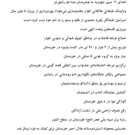
اهدای ۱۷ سری جهیزیه به نوعروسان مددجو رامهرمز
پارکینگ طبقاتی طالقانی اهواز مقاوم‌سازی می‌شود/ بهره‌برداری از پروژه تا پایان سال
اسرائیل اشغالگر رکورد جدیدی از ظلم و ستم را به نام خود ثبت کرده است
پیروزی فلسطین وعده الهی است
اصلاح شبکه فاضلاب در مناطق کمپلو شمالی و جنوبی اهواز
توزیع بیش از ۴ هزار و ۴۸۰ تن بذر کشت پاییزه در خوزستان
نیاز ویژه به گروه خونی O منفی در خوزستان
برگزاری مرحله کتابخانه‌ای جشنواره بین المللی قصه گویی در خوزستان
سمپاشی رایگان جایگاه‌های نگهداری دام روستایی در رامشیر
ترمیم و بهسازی پل معلق دک‌دکو مسجدسلیمان
گشایش نمایشگاه کتاب در اندیمشک
آلودگی هوا در ۵ شهر خوزستان
رفع تصرف اراضی ملی در دشت آزادگان
رتبه برتر سپاه ولی عصر (عج) خوزستان در سطح کشور
نخستین محموله انسان‌دوستانه هلال احمر خوزستان برای کمک به غزه ارسال شد