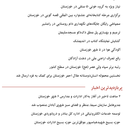
نیاز ویژه به گروه خونی O منفی در خوزستان
برگزاری مرحله کتابخانه‌ای جشنواره بین المللی قصه گویی در خوزستان
سمپاشی رایگان جایگاه‌های نگهداری دام روستایی در رامشیر
ترمیم و بهسازی پل معلق دک‌دکو مسجدسلیمان
گشایش نمایشگاه کتاب در اندیمشک
آلودگی هوا در ۵ شهر خوزستان
رفع تصرف اراضی ملی در دشت آزادگان
رتبه برتر سپاه ولی عصر (عج) خوزستان در سطح کشور
نخستین محموله انسان‌دوستانه هلال احمر خوزستان برای کمک به غزه ارسال شد
پربازدیدترین اخبار
۲ ساعت تاخیر در آغاز به‌کار ادارات و مدارس ۶ شهر خوزستان
مدیرعامل سازمان سیما، منظر و فضای سبز شهری آبادان منصوب شد
توسعه خدمات الکترونیکی در اداره کل بنادر و دریانوردی خوزستان
حوزه بسیج شهیدعباسپور موفق‌ترین حوزه بسیج ادارات خوزستان