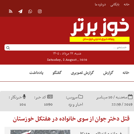
خانه
بایگانی
درباره ما
شنبه, ۱۷ مرداد , ۱۴۰۵
Saturday, 8 August , 2026
خانه
گزارش
گزارش تصویری
گفتگو
یادداشت
سه‌شنبه / 10 سپتامبر
سرویس:
کد خبر:
خبرنگار :
2019 / 22:59
اخبار ویژه
1090
104
قتل دختر جوان از سوی خانواده در هفتکل خوزستان