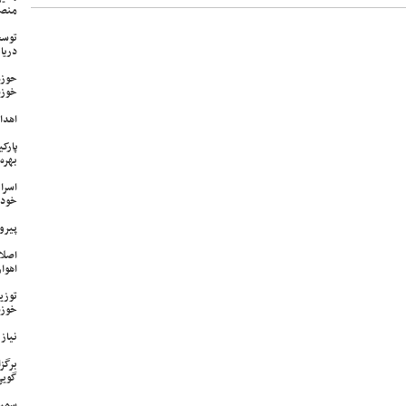
منص
توسع
دریا
حوزه
خوزس
اهدای ۱۷ سری جهیزیه به نوعرو
پارک
بهره‌
اسرا
خود 
پیرو
اصلا
اهواز
خوزس
نیاز وی
برگز
گویی
سمپا