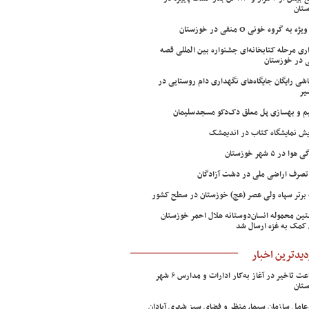
تان
ژه به گروه خونی O منفی در خوزستان
اری مرحله کتابخانه‌ای جشنواره بین المللی قصه
 در خوزستان
شی رایگان جایگاه‌های نگهداری دام روستایی در
یر
م و بهسازی پل معلق دک‌دکو مسجدسلیمان
ش نمایشگاه کتاب در اندیمشک
وا در ۵ شهر خوزستان
تصرف اراضی ملی در دشت آزادگان
 برتر سپاه ولی عصر (عج) خوزستان در سطح کشور
ین محموله انسان‌دوستانه هلال احمر خوزستان
 کمک به غزه ارسال شد
دیدترین اخبار
۲ ساعت تاخیر در آغاز به‌کار ادارات و مدارس ۶ شهر
تان
عامل سازمان سیما، منظر و فضای سبز شهری آبادان