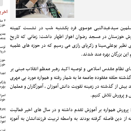
آخرین
خوزس
سلمین سیدعبدالنبی موسوی فرد یکشنبه شب در نشست کمیته
مدیر
ش خوزستان در مسجد رضوان اهواز اظهار داشت: زمانی که تاریخ
منص
 نظیر بوعلی‌سینا و زکریای رازی می رسیم که در حوزه های علمیه
توسع
دریا
 این بزرگان بهره مند شدند.
حوزه
خوزس
های نظام مقدس اسلامی و توصیه اکید رهبر معظم انقلاب مبنی بر
اهدای ۱۷ سری جهیزیه به نوعرو
شته حلقه مفقوده جامعه ما به شمار رفته و همواره مورد بی مهری
پارک
ید بیش از گذشته در زمینه تقویت دانش آموزان ، آموزگاران و معلمان
بهره‌
 و پرورش تلاش کنیم.
اسرا
خود 
پیرو
: پرورش همواره بر آموزش تقدم داشته و در سال های اخیر فعالیت
اصلا
از دین فاصله گرفته بودند به واسطه تربیت فرزندانشان به آموزه
اهواز