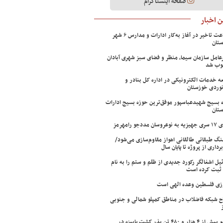
صفحه اینستاگرام
 اخبار
۲ ساعت تاخیر در آغاز به‌کار ادارات و مدارس ۶ شهر
تان
عامل سازمان سیما، منظر و فضای سبز شهری آبادان
وب شد
ه خدمات الکترونیکی در اداره کل بنادر و
نوردی خوزستان
 بسیج شهیدعباسپور موفق‌ترین حوزه بسیج ادارات
تان
سان مددجو رامهرمز
ینگ طبقاتی طالقانی اهواز مقاوم‌سازی می‌شود/
برداری از پروژه تا پایان سال
ئیل اشغالگر رکورد جدیدی از ظلم و ستم را به نام
ثبت کرده است
زی فلسطین وعده الهی است
ح شبکه فاضلاب در مناطق کمپلو شمالی و جنوبی
توزیع بیش از ۴ هزار و ۴۸۰ تن بذر کشت پاییزه در