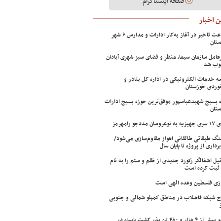
صفحه اینستاگرام
 اخبار
۲ ساعت تاخیر در آغاز به‌کار ادارات و مدارس ۶ شهر
تان
عامل سازمان سیما، منظر و فضای سبز شهری آبادان
وب شد
ه خدمات الکترونیکی در اداره کل بنادر و
نوردی خوزستان
 بسیج شهیدعباسپور موفق‌ترین حوزه بسیج ادارات
تان
سان مددجو رامهرمز
ینگ طبقاتی طالقانی اهواز مقاوم‌سازی می‌شود/
برداری از پروژه تا پایان سال
ئیل اشغالگر رکورد جدیدی از ظلم و ستم را به نام
ثبت کرده است
زی فلسطین وعده الهی است
ح شبکه فاضلاب در مناطق کمپلو شمالی و جنوبی
توزیع بیش از ۴ هزار و ۴۸۰ تن بذر کشت پاییزه در