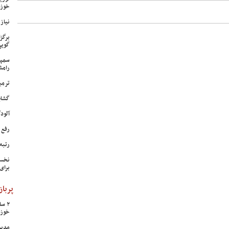
خوزس
نیاز وی
برگز
گویی
سمپا
رامش
ترمی
گشای
آلودگی ه
رفع 
رتبه
نخست
برای
پرباز
خوزس
مدیر