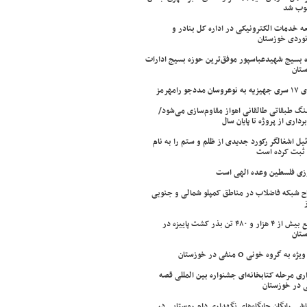
وب شد
ه خدمات الکترونیکی در اداره کل بنادر و
نوردی خوزستان
 بسیج شهیدعباسپور موفق‌ترین حوزه بسیج ادارات
تان
سان مددجو رامهرمز
ینگ طبقاتی طالقانی اهواز مقاوم‌سازی می‌شود/
برداری از پروژه تا پایان سال
ئیل اشغالگر رکورد جدیدی از ظلم و ستم را به نام
ثبت کرده است
زی فلسطین وعده الهی است
ح شبکه فاضلاب در مناطق کمپلو شمالی و جنوبی
توزیع بیش از ۴ هزار و ۴۸۰ تن بذر کشت پاییزه در
تان
ژه به گروه خونی O منفی در خوزستان
اری مرحله کتابخانه‌ای جشنواره بین المللی قصه
 در خوزستان
شی رایگان جایگاه‌های نگهداری دام روستایی در