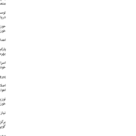
منص
توسع
دریا
حوزه
خوزس
اهدای ۱۷ سری جهیزیه به نوعرو
پارک
بهره‌
اسرا
خود 
پیرو
اصلا
اهواز
خوزس
نیاز وی
برگز
گویی
سمپا