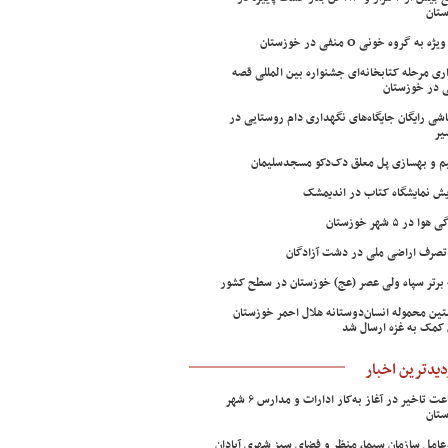
تان
ژه به گروه خونی O منفی در خوزستان
اری مرحله کتابخانه‌ای جشنواره بین المللی قصه
 در خوزستان
شی رایگان جایگاه‌های نگهداری دام روستایی در
یر
م و بهسازی پل معلق دک‌دکو مسجدسلیمان
ش نمایشگاه کتاب در اندیمشک
وا در ۵ شهر خوزستان
تصرف اراضی ملی در دشت آزادگان
 برتر سپاه ولی عصر (عج) خوزستان در سطح کشور
ین محموله انسان‌دوستانه هلال احمر خوزستان
 کمک به غزه ارسال شد
دیدترین اخبار
۲ ساعت تاخیر در آغاز به‌کار ادارات و مدارس ۶ شهر
تان
عامل سازمان سیما، منظر و فضای سبز شهری آبادان