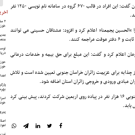
،مدیرحج و زیارت استان گفت: این افراد در قالب ۶۷۰ گروه در سامانه نام نویسی ۱۲۵۰ نفر
آخرین
د.
خوزس
ا “الحسین یجمعنا” اعلام کرد و افزود: مشتاقان حسینی می توانند
مدیر
منص
توسع
دریا
یاده روی اربعین را ۲۲ هزار تومان اعلام کرد و گفت: این مبلغ برای حق بیمه و خدمات درمانی
حوزه
خوزس
ز چذابه برای عزیمت زائران خراسان جنوبی تعیین شده است و تلاش
اهدای ۱۷ سری جهیزیه به نوعرو
وان مبادی ورودی و خروجی زائران استان اضافه شود.
پارک
بهره‌
نوفرستی با بیان اینکه پارسال از خراسان جنوبی ۱۶ هزار نفر در پیاده روی اربعین شرکت کردند، پیش بینی کرد
اسرا
خود 
 یابد.
پیرو
اصلا
اهواز