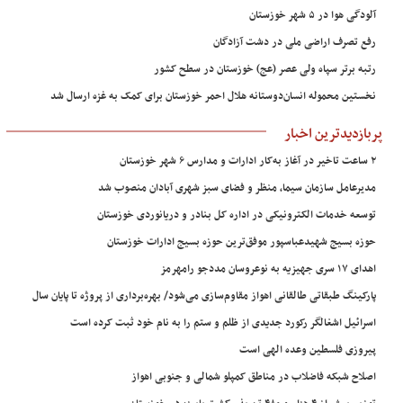
آلودگی هوا در ۵ شهر خوزستان
رفع تصرف اراضی ملی در دشت آزادگان
رتبه برتر سپاه ولی عصر (عج) خوزستان در سطح کشور
نخستین محموله انسان‌دوستانه هلال احمر خوزستان برای کمک به غزه ارسال شد
پربازدیدترین اخبار
۲ ساعت تاخیر در آغاز به‌کار ادارات و مدارس ۶ شهر خوزستان
مدیرعامل سازمان سیما، منظر و فضای سبز شهری آبادان منصوب شد
توسعه خدمات الکترونیکی در اداره کل بنادر و دریانوردی خوزستان
حوزه بسیج شهیدعباسپور موفق‌ترین حوزه بسیج ادارات خوزستان
اهدای ۱۷ سری جهیزیه به نوعروسان مددجو رامهرمز
پارکینگ طبقاتی طالقانی اهواز مقاوم‌سازی می‌شود/ بهره‌برداری از پروژه تا پایان سال
اسرائیل اشغالگر رکورد جدیدی از ظلم و ستم را به نام خود ثبت کرده است
پیروزی فلسطین وعده الهی است
اصلاح شبکه فاضلاب در مناطق کمپلو شمالی و جنوبی اهواز