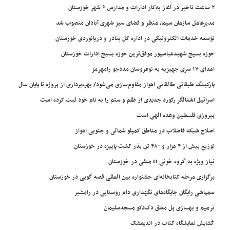
۲ ساعت تاخیر در آغاز به‌کار ادارات و مدارس ۶ شهر خوزستان
مدیرعامل سازمان سیما، منظر و فضای سبز شهری آبادان منصوب شد
توسعه خدمات الکترونیکی در اداره کل بنادر و دریانوردی خوزستان
حوزه بسیج شهیدعباسپور موفق‌ترین حوزه بسیج ادارات خوزستان
اهدای ۱۷ سری جهیزیه به نوعروسان مددجو رامهرمز
پارکینگ طبقاتی طالقانی اهواز مقاوم‌سازی می‌شود/ بهره‌برداری از پروژه تا پایان سال
اسرائیل اشغالگر رکورد جدیدی از ظلم و ستم را به نام خود ثبت کرده است
پیروزی فلسطین وعده الهی است
اصلاح شبکه فاضلاب در مناطق کمپلو شمالی و جنوبی اهواز
توزیع بیش از ۴ هزار و ۴۸۰ تن بذر کشت پاییزه در خوزستان
نیاز ویژه به گروه خونی O منفی در خوزستان
برگزاری مرحله کتابخانه‌ای جشنواره بین المللی قصه گویی در خوزستان
سمپاشی رایگان جایگاه‌های نگهداری دام روستایی در رامشیر
ترمیم و بهسازی پل معلق دک‌دکو مسجدسلیمان
گشایش نمایشگاه کتاب در اندیمشک