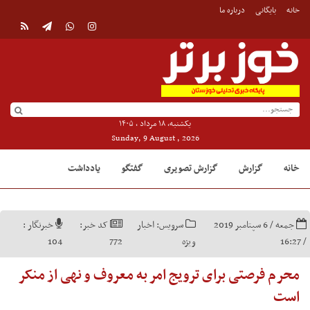
خانه
بایگانی
درباره ما
یکشنبه, ۱۸ مرداد , ۱۴۰۵
Sunday, 9 August , 2026
خانه
گزارش
گزارش تصویری
گفتگو
یادداشت
جمعه / 6 سپتامبر 2019
سرویس:
اخبار
کد خبر:
خبرنگار :
/ 16:27
ویژه
772
104
محرم فرصتی برای ترویج امر به معروف و نهی از منکر
است