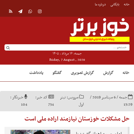
خانه
بایگانی
درباره ما
جمعه, ۱۶ مرداد , ۱۴۰۵
Friday, 7 August , 2026
خانه
گزارش
گزارش تصویری
گفتگو
یادداشت
جمعه / 6 سپتامبر 2019 /
سرویس:
تیتر
کد خبر:
خبرنگار :
15:29
اول
734
104
حل مشکلات خوزستان نیازمند اراده ملی است