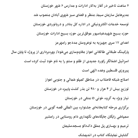
۲ ساعت تاخیر در آغاز به‌کار ادارات و مدارس ۶ شهر خوزستان
مدیرعامل سازمان سیما، منظر و فضای سبز شهری آبادان منصوب شد
توسعه خدمات الکترونیکی در اداره کل بنادر و دریانوردی خوزستان
حوزه بسیج شهیدعباسپور موفق‌ترین حوزه بسیج ادارات خوزستان
اهدای ۱۷ سری جهیزیه به نوعروسان مددجو رامهرمز
پارکینگ طبقاتی طالقانی اهواز مقاوم‌سازی می‌شود/ بهره‌برداری از پروژه تا پایان سال
اسرائیل اشغالگر رکورد جدیدی از ظلم و ستم را به نام خود ثبت کرده است
پیروزی فلسطین وعده الهی است
اصلاح شبکه فاضلاب در مناطق کمپلو شمالی و جنوبی اهواز
توزیع بیش از ۴ هزار و ۴۸۰ تن بذر کشت پاییزه در خوزستان
نیاز ویژه به گروه خونی O منفی در خوزستان
برگزاری مرحله کتابخانه‌ای جشنواره بین المللی قصه گویی در خوزستان
سمپاشی رایگان جایگاه‌های نگهداری دام روستایی در رامشیر
ترمیم و بهسازی پل معلق دک‌دکو مسجدسلیمان
گشایش نمایشگاه کتاب در اندیمشک