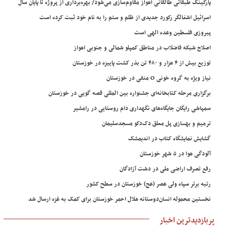
پارکینگ طبقاتی طالقانی اهواز مقاوم‌سازی می‌شود/ بهره‌برداری از پروژه تا پایان سال
اسرائیل اشغالگر رکورد جدیدی از ظلم و ستم را به نام خود ثبت کرده است
پیروزی فلسطین وعده الهی است
اصلاح شبکه فاضلاب در مناطق کمپلو شمالی و جنوبی اهواز
توزیع بیش از ۴ هزار و ۴۸۰ تن بذر کشت پاییزه در خوزستان
نیاز ویژه به گروه خونی O منفی در خوزستان
برگزاری مرحله کتابخانه‌ای جشنواره بین المللی قصه گویی در خوزستان
سمپاشی رایگان جایگاه‌های نگهداری دام روستایی در رامشیر
ترمیم و بهسازی پل معلق دک‌دکو مسجدسلیمان
گشایش نمایشگاه کتاب در اندیمشک
آلودگی هوا در ۵ شهر خوزستان
رفع تصرف اراضی ملی در دشت آزادگان
رتبه برتر سپاه ولی عصر (عج) خوزستان در سطح کشور
نخستین محموله انسان‌دوستانه هلال احمر خوزستان برای کمک به غزه ارسال شد
پربازدیدترین اخبار