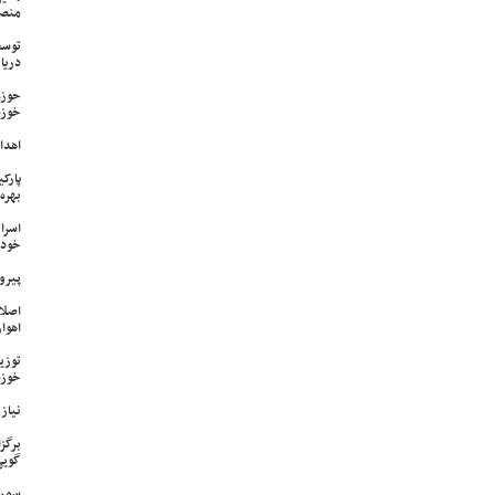
منص
توسع
دریا
حوزه
خوزس
اهدای ۱۷ سری جهیزیه به نوعرو
پارک
بهره‌
اسرا
خود 
پیرو
اصلا
اهواز
خوزس
نیاز وی
برگز
گویی
سمپا