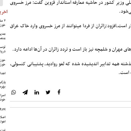
دالرضا رحمانی‎ فضلی وزیر کشور در حاشیه معارفه استاندار قزوین گفت: مرز خسروی
ی‌شود.
آخرین
او با بیان اینکه امنیت در همه مرز‌ها برقرار است،افزود:زائران از فردا می‎توانند از مرز خسروی وارد خاک عراق
خوزس
مدیر
منص
توسع
دریا
حوزه
کرد: با توجه به تجربه سال‎های گذشته همه تدابیر اندیشیده شده که لغو روادید، پشتیبانی کنسولی،
خوزس
ه است.
اهدای ۱۷ سری جهیزیه به نوعرو
پارک
بهره‌
اسرا
خود 
پیرو
اصلا
اهواز