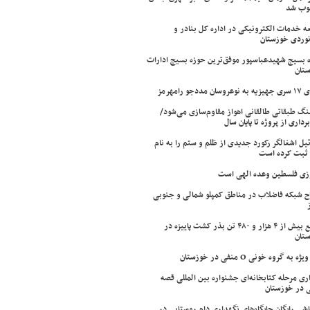
وب شد
ه خدمات الکترونیکی در اداره کل بنادر و
نوردی خوزستان
 بسیج شهیدعباسپور موفق‌ترین حوزه بسیج ادارات
تان
سان مددجو رامهرمز
ینگ طبقاتی طالقانی اهواز مقاوم‌سازی می‌شود/
برداری از پروژه تا پایان سال
ئیل اشغالگر رکورد جدیدی از ظلم و ستم را به نام
ثبت کرده است
زی فلسطین وعده الهی است
ح شبکه فاضلاب در مناطق کمپلو شمالی و جنوبی
توزیع بیش از ۴ هزار و ۴۸۰ تن بذر کشت پاییزه در
تان
ژه به گروه خونی O منفی در خوزستان
اری مرحله کتابخانه‌ای جشنواره بین المللی قصه
 در خوزستان
شی رایگان جایگاه‌های نگهداری دام روستایی در