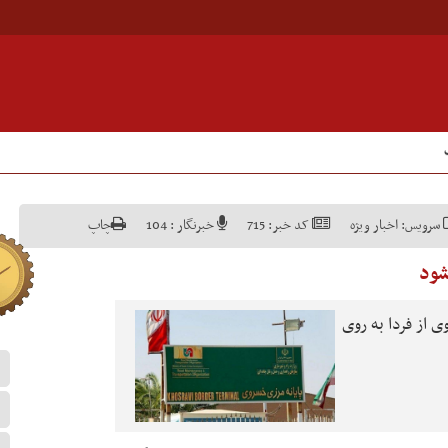
سرویس:
اخبار ویژه
کد خبر:
715
خبرنگار :
104
چاپ
شود
 از فردا به روی