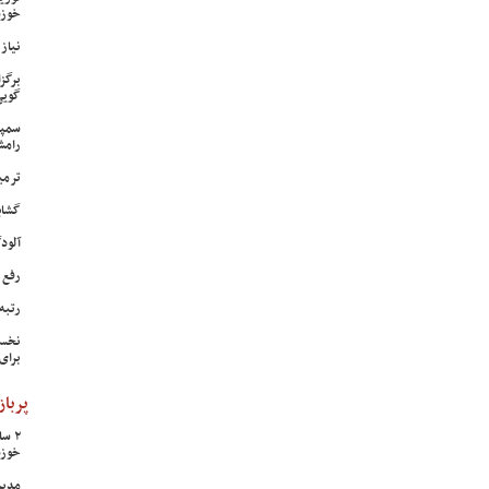
خوزس
نیاز وی
برگز
گویی
سمپا
رامش
ترمی
گشای
آلودگی ه
رفع 
رتبه
نخست
برای
پرباز
خوزس
مدیر