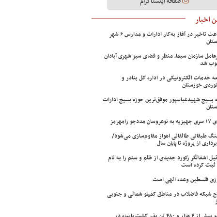
صفحه اینستاگرام
 اخبار
۲ ساعت تاخیر در آغاز به‌کار ادارات و مدارس ۶ شهر
تان
عامل سازمان سیما، منظر و فضای سبز شهری آبادان
وب شد
ه خدمات الکترونیکی در اداره کل بنادر و
نوردی خوزستان
 بسیج شهیدعباسپور موفق‌ترین حوزه بسیج ادارات
تان
سان مددجو رامهرمز
ینگ طبقاتی طالقانی اهواز مقاوم‌سازی می‌شود/
برداری از پروژه تا پایان سال
ئیل اشغالگر رکورد جدیدی از ظلم و ستم را به نام
ثبت کرده است
زی فلسطین وعده الهی است
ح شبکه فاضلاب در مناطق کمپلو شمالی و جنوبی
توزیع بیش از ۴ هزار و ۴۸۰ تن بذر کشت پاییزه در