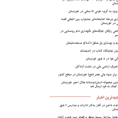
تان
ژه به گروه خونی O منفی در خوزستان
اری مرحله کتابخانه‌ای جشنواره بین المللی قصه
 در خوزستان
شی رایگان جایگاه‌های نگهداری دام روستایی در
یر
م و بهسازی پل معلق دک‌دکو مسجدسلیمان
ش نمایشگاه کتاب در اندیمشک
وا در ۵ شهر خوزستان
تصرف اراضی ملی در دشت آزادگان
 برتر سپاه ولی عصر (عج) خوزستان در سطح کشور
ین محموله انسان‌دوستانه هلال احمر خوزستان
 کمک به غزه ارسال شد
دیدترین اخبار
۲ ساعت تاخیر در آغاز به‌کار ادارات و مدارس ۶ شهر
تان
عامل سازمان سیما، منظر و فضای سبز شهری آبادان