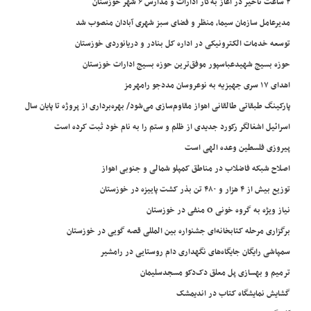
۲ ساعت تاخیر در آغاز به‌کار ادارات و مدارس ۶ شهر خوزستان
مدیرعامل سازمان سیما، منظر و فضای سبز شهری آبادان منصوب شد
توسعه خدمات الکترونیکی در اداره کل بنادر و دریانوردی خوزستان
حوزه بسیج شهیدعباسپور موفق‌ترین حوزه بسیج ادارات خوزستان
اهدای ۱۷ سری جهیزیه به نوعروسان مددجو رامهرمز
پارکینگ طبقاتی طالقانی اهواز مقاوم‌سازی می‌شود/ بهره‌برداری از پروژه تا پایان سال
اسرائیل اشغالگر رکورد جدیدی از ظلم و ستم را به نام خود ثبت کرده است
پیروزی فلسطین وعده الهی است
اصلاح شبکه فاضلاب در مناطق کمپلو شمالی و جنوبی اهواز
توزیع بیش از ۴ هزار و ۴۸۰ تن بذر کشت پاییزه در خوزستان
نیاز ویژه به گروه خونی O منفی در خوزستان
برگزاری مرحله کتابخانه‌ای جشنواره بین المللی قصه گویی در خوزستان
سمپاشی رایگان جایگاه‌های نگهداری دام روستایی در رامشیر
ترمیم و بهسازی پل معلق دک‌دکو مسجدسلیمان
گشایش نمایشگاه کتاب در اندیمشک