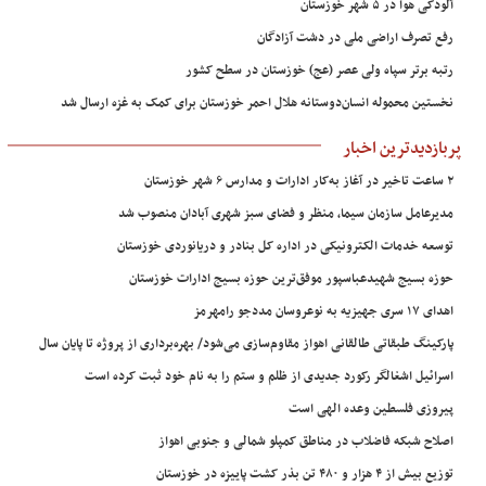
آلودگی هوا در ۵ شهر خوزستان
رفع تصرف اراضی ملی در دشت آزادگان
رتبه برتر سپاه ولی عصر (عج) خوزستان در سطح کشور
نخستین محموله انسان‌دوستانه هلال احمر خوزستان برای کمک به غزه ارسال شد
پربازدیدترین اخبار
۲ ساعت تاخیر در آغاز به‌کار ادارات و مدارس ۶ شهر خوزستان
مدیرعامل سازمان سیما، منظر و فضای سبز شهری آبادان منصوب شد
توسعه خدمات الکترونیکی در اداره کل بنادر و دریانوردی خوزستان
حوزه بسیج شهیدعباسپور موفق‌ترین حوزه بسیج ادارات خوزستان
اهدای ۱۷ سری جهیزیه به نوعروسان مددجو رامهرمز
پارکینگ طبقاتی طالقانی اهواز مقاوم‌سازی می‌شود/ بهره‌برداری از پروژه تا پایان سال
اسرائیل اشغالگر رکورد جدیدی از ظلم و ستم را به نام خود ثبت کرده است
پیروزی فلسطین وعده الهی است
اصلاح شبکه فاضلاب در مناطق کمپلو شمالی و جنوبی اهواز
توزیع بیش از ۴ هزار و ۴۸۰ تن بذر کشت پاییزه در خوزستان