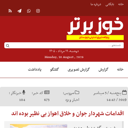
خانه
بایگانی
درباره ما
دوشنبه, ۱۹ مرداد , ۱۴۰۵
Monday, 10 August , 2026
خانه
گزارش
گزارش تصویری
گفتگو
یادداشت
پنج‌شنبه / 5 سپتامبر
سرویس:
کد خبر:
خبرنگار :
2019 / 14:42
اخبار ویژه
673
104
اقدامات شهردار جوان و خلاق اهواز بی نظیر بوده اند