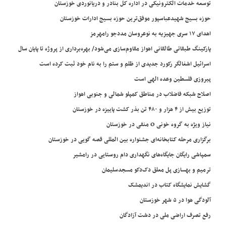
توسعه خدمات الکترونیکی در اداره کل بنادر و دریانوردی خوزستان
حوزه بسیج شهیدعباسپور موفق‌ترین حوزه بسیج ادارات خوزستان
اهدای ۱۷ سری جهیزیه به نوعروسان مددجو رامهرمز
پارکینگ طبقاتی طالقانی اهواز مقاوم‌سازی می‌شود/ بهره‌برداری از پروژه تا پایان سال
اسرائیل اشغالگر رکورد جدیدی از ظلم و ستم را به نام خود ثبت کرده است
پیروزی فلسطین وعده الهی است
اصلاح شبکه فاضلاب در مناطق کمپلو شمالی و جنوبی اهواز
توزیع بیش از ۴ هزار و ۴۸۰ تن بذر کشت پاییزه در خوزستان
نیاز ویژه به گروه خونی O منفی در خوزستان
برگزاری مرحله کتابخانه‌ای جشنواره بین المللی قصه گویی در خوزستان
سمپاشی رایگان جایگاه‌های نگهداری دام روستایی در رامشیر
ترمیم و بهسازی پل معلق دک‌دکو مسجدسلیمان
گشایش نمایشگاه کتاب در اندیمشک
آلودگی هوا در ۵ شهر خوزستان
رفع تصرف اراضی ملی در دشت آزادگان