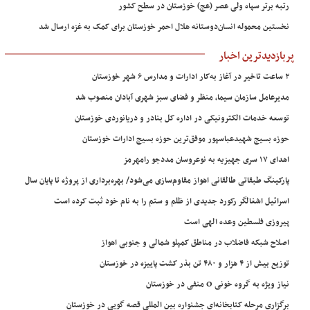
رتبه برتر سپاه ولی عصر (عج) خوزستان در سطح کشور
نخستین محموله انسان‌دوستانه هلال احمر خوزستان برای کمک به غزه ارسال شد
پربازدیدترین اخبار
۲ ساعت تاخیر در آغاز به‌کار ادارات و مدارس ۶ شهر خوزستان
مدیرعامل سازمان سیما، منظر و فضای سبز شهری آبادان منصوب شد
توسعه خدمات الکترونیکی در اداره کل بنادر و دریانوردی خوزستان
حوزه بسیج شهیدعباسپور موفق‌ترین حوزه بسیج ادارات خوزستان
اهدای ۱۷ سری جهیزیه به نوعروسان مددجو رامهرمز
پارکینگ طبقاتی طالقانی اهواز مقاوم‌سازی می‌شود/ بهره‌برداری از پروژه تا پایان سال
اسرائیل اشغالگر رکورد جدیدی از ظلم و ستم را به نام خود ثبت کرده است
پیروزی فلسطین وعده الهی است
اصلاح شبکه فاضلاب در مناطق کمپلو شمالی و جنوبی اهواز
توزیع بیش از ۴ هزار و ۴۸۰ تن بذر کشت پاییزه در خوزستان
نیاز ویژه به گروه خونی O منفی در خوزستان
برگزاری مرحله کتابخانه‌ای جشنواره بین المللی قصه گویی در خوزستان