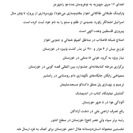
اهدای ۱۷ سری جهیزیه به نوعروسان مددجو رامهرمز
پارکینگ طبقاتی طالقانی اهواز مقاوم‌سازی می‌شود/ بهره‌برداری از پروژه تا پایان سال
اسرائیل اشغالگر رکورد جدیدی از ظلم و ستم را به نام خود ثبت کرده است
پیروزی فلسطین وعده الهی است
اصلاح شبکه فاضلاب در مناطق کمپلو شمالی و جنوبی اهواز
توزیع بیش از ۴ هزار و ۴۸۰ تن بذر کشت پاییزه در خوزستان
نیاز ویژه به گروه خونی O منفی در خوزستان
برگزاری مرحله کتابخانه‌ای جشنواره بین المللی قصه گویی در خوزستان
سمپاشی رایگان جایگاه‌های نگهداری دام روستایی در رامشیر
ترمیم و بهسازی پل معلق دک‌دکو مسجدسلیمان
گشایش نمایشگاه کتاب در اندیمشک
آلودگی هوا در ۵ شهر خوزستان
رفع تصرف اراضی ملی در دشت آزادگان
رتبه برتر سپاه ولی عصر (عج) خوزستان در سطح کشور
نخستین محموله انسان‌دوستانه هلال احمر خوزستان برای کمک به غزه ارسال شد