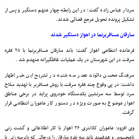
سردار عباس زاده گفت: در این رابطه چهار متهم دستگیر و پس از
تشکیل پرونده تحویل مرجع قضائی شدند.
سارقان مسافربرنما در اهواز دستگیر شدند
فرمانده انتظامی اهواز گفت: باند سارقان مسافربرنما با ۲۸ فقره
سرقت در این شهرستان در یک عملیات غافلگیرانه منهدم شد .
سرهنگ محسن دالوند عصر سه شنبه در تشریح این خبر اظهار
داشت: در پی وقوع چند فقره سرقت با روش مسافربر با تهدید سلاح
سرد توسط سه سرنشین یکدستگاه خودروی پراید در برخی مناطق
اهواز موضوع به صورت ویژه در دستور کار ماموران انتظامی قرار
گرفت.
وی افزود: ماموران کلانتری ۲۶ اهواز با کار اطلاعاتی و گشت زنی
نامحسوس و هدفمند باند سه نفره سارقان را درحالی که باپرسه زنی با