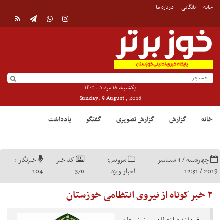
خانه
بایگانی
درباره ما
یکشنبه, ۱۸ مرداد , ۱۴۰۵
Sunday, 9 August , 2026
خانه
گزارش
گزارش تصویری
گفتگو
یادداشت
چهارشنبه / 4 سپتامبر
سرویس:
کد خبر:
خبرنگار :
2019 / 12:31
اخبار ویژه
370
104
۲ خبر کوتاه از نیروی انتظامی خوزستان