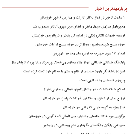
پربازدیدترین اخبار
۲ ساعت تاخیر در آغاز به‌کار ادارات و مدارس ۶ شهر خوزستان
مدیرعامل سازمان سیما، منظر و فضای سبز شهری آبادان منصوب شد
توسعه خدمات الکترونیکی در اداره کل بنادر و دریانوردی خوزستان
حوزه بسیج شهیدعباسپور موفق‌ترین حوزه بسیج ادارات خوزستان
اهدای ۱۷ سری جهیزیه به نوعروسان مددجو رامهرمز
پارکینگ طبقاتی طالقانی اهواز مقاوم‌سازی می‌شود/ بهره‌برداری از پروژه تا پایان سال
اسرائیل اشغالگر رکورد جدیدی از ظلم و ستم را به نام خود ثبت کرده است
پیروزی فلسطین وعده الهی است
اصلاح شبکه فاضلاب در مناطق کمپلو شمالی و جنوبی اهواز
توزیع بیش از ۴ هزار و ۴۸۰ تن بذر کشت پاییزه در خوزستان
نیاز ویژه به گروه خونی O منفی در خوزستان
برگزاری مرحله کتابخانه‌ای جشنواره بین المللی قصه گویی در خوزستان
سمپاشی رایگان جایگاه‌های نگهداری دام روستایی در رامشیر