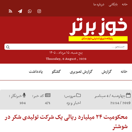
خانه
بایگانی
درباره ما
پنج شنبه, ۱۵ مرداد , ۱۴۰۵
Thursday, 6 August , 2026
خانه
گزارش
گزارش تصویری
گفتگو
یادداشت
چهارشنبه / 4 سپتامبر
سرویس:
کد خبر:
خبرنگار :
2019 / 21:14
اخبار ویژه
471
104
محکومیت ۲۴ میلیارد ریالی یک شرکت تولیدی شکر در
شوشتر