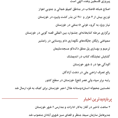
پیروزی فلسطین وعده الهی است
اصلاح شبکه فاضلاب در مناطق کمپلو شمالی و جنوبی اهواز
توزیع بیش از ۴ هزار و ۴۸۰ تن بذر کشت پاییزه در خوزستان
نیاز ویژه به گروه خونی O منفی در خوزستان
برگزاری مرحله کتابخانه‌ای جشنواره بین المللی قصه گویی در خوزستان
سمپاشی رایگان جایگاه‌های نگهداری دام روستایی در رامشیر
ترمیم و بهسازی پل معلق دک‌دکو مسجدسلیمان
گشایش نمایشگاه کتاب در اندیمشک
آلودگی هوا در ۵ شهر خوزستان
رفع تصرف اراضی ملی در دشت آزادگان
رتبه برتر سپاه ولی عصر (عج) خوزستان در سطح کشور
نخستین محموله انسان‌دوستانه هلال احمر خوزستان برای کمک به غزه ارسال شد
پربازدیدترین اخبار
۲ ساعت تاخیر در آغاز به‌کار ادارات و مدارس ۶ شهر خوزستان
مدیرعامل سازمان سیما، منظر و فضای سبز شهری آبادان منصوب شد