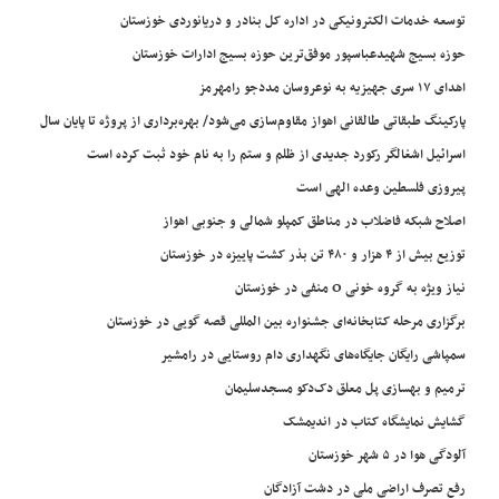
توسعه خدمات الکترونیکی در اداره کل بنادر و دریانوردی خوزستان
حوزه بسیج شهیدعباسپور موفق‌ترین حوزه بسیج ادارات خوزستان
اهدای ۱۷ سری جهیزیه به نوعروسان مددجو رامهرمز
پارکینگ طبقاتی طالقانی اهواز مقاوم‌سازی می‌شود/ بهره‌برداری از پروژه تا پایان سال
اسرائیل اشغالگر رکورد جدیدی از ظلم و ستم را به نام خود ثبت کرده است
پیروزی فلسطین وعده الهی است
اصلاح شبکه فاضلاب در مناطق کمپلو شمالی و جنوبی اهواز
توزیع بیش از ۴ هزار و ۴۸۰ تن بذر کشت پاییزه در خوزستان
نیاز ویژه به گروه خونی O منفی در خوزستان
برگزاری مرحله کتابخانه‌ای جشنواره بین المللی قصه گویی در خوزستان
سمپاشی رایگان جایگاه‌های نگهداری دام روستایی در رامشیر
ترمیم و بهسازی پل معلق دک‌دکو مسجدسلیمان
گشایش نمایشگاه کتاب در اندیمشک
آلودگی هوا در ۵ شهر خوزستان
رفع تصرف اراضی ملی در دشت آزادگان