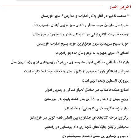
آخرین اخبار
۲ ساعت تاخیر در آغاز به‌کار ادارات و مدارس ۶ شهر خوزستان
مدیرعامل سازمان سیما، منظر و فضای سبز شهری آبادان منصوب شد
توسعه خدمات الکترونیکی در اداره کل بنادر و دریانوردی خوزستان
حوزه بسیج شهیدعباسپور موفق‌ترین حوزه بسیج ادارات خوزستان
اهدای ۱۷ سری جهیزیه به نوعروسان مددجو رامهرمز
پارکینگ طبقاتی طالقانی اهواز مقاوم‌سازی می‌شود/ بهره‌برداری از پروژه تا پایان سال
اسرائیل اشغالگر رکورد جدیدی از ظلم و ستم را به نام خود ثبت کرده است
پیروزی فلسطین وعده الهی است
اصلاح شبکه فاضلاب در مناطق کمپلو شمالی و جنوبی اهواز
توزیع بیش از ۴ هزار و ۴۸۰ تن بذر کشت پاییزه در خوزستان
نیاز ویژه به گروه خونی O منفی در خوزستان
برگزاری مرحله کتابخانه‌ای جشنواره بین المللی قصه گویی در خوزستان
سمپاشی رایگان جایگاه‌های نگهداری دام روستایی در رامشیر
ترمیم و بهسازی پل معلق دک‌دکو مسجدسلیمان