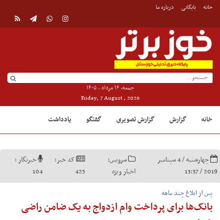
خانه
بایگانی
درباره ما
جمعه, ۱۶ مرداد , ۱۴۰۵
Friday, 7 August , 2026
خانه
گزارش
گزارش تصویری
گفتگو
یادداشت
چهارشنبه / 4 سپتامبر
سرویس:
کد خبر:
خبرنگار :
2019 / 13:37
اخبار ویژه
425
104
پس از ابلاغ چند ماهه
بانک‌ها برای پرداخت وام ازدواج به یک ضامن راضی