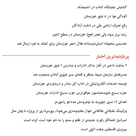
گشایش نمایشگاه کتاب در اندیمشک
آلودگی هوا در ۵ شهر خوزستان
رفع تصرف اراضی ملی در دشت آزادگان
رتبه برتر سپاه ولی عصر (عج) خوزستان در سطح کشور
نخستین محموله انسان‌دوستانه هلال احمر خوزستان برای کمک به غزه ارسال شد
پربازدیدترین اخبار
۲ ساعت تاخیر در آغاز به‌کار ادارات و مدارس ۶ شهر خوزستان
مدیرعامل سازمان سیما، منظر و فضای سبز شهری آبادان منصوب شد
توسعه خدمات الکترونیکی در اداره کل بنادر و دریانوردی خوزستان
حوزه بسیج شهیدعباسپور موفق‌ترین حوزه بسیج ادارات خوزستان
اهدای ۱۷ سری جهیزیه به نوعروسان مددجو رامهرمز
پارکینگ طبقاتی طالقانی اهواز مقاوم‌سازی می‌شود/ بهره‌برداری از پروژه تا پایان سال
اسرائیل اشغالگر رکورد جدیدی از ظلم و ستم را به نام خود ثبت کرده است
پیروزی فلسطین وعده الهی است