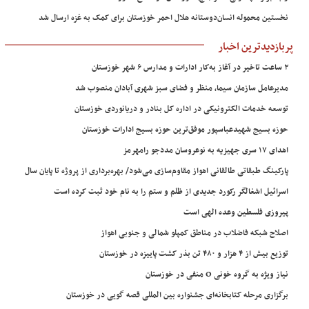
نخستین محموله انسان‌دوستانه هلال احمر خوزستان برای کمک به غزه ارسال شد
پربازدیدترین اخبار
۲ ساعت تاخیر در آغاز به‌کار ادارات و مدارس ۶ شهر خوزستان
مدیرعامل سازمان سیما، منظر و فضای سبز شهری آبادان منصوب شد
توسعه خدمات الکترونیکی در اداره کل بنادر و دریانوردی خوزستان
حوزه بسیج شهیدعباسپور موفق‌ترین حوزه بسیج ادارات خوزستان
اهدای ۱۷ سری جهیزیه به نوعروسان مددجو رامهرمز
پارکینگ طبقاتی طالقانی اهواز مقاوم‌سازی می‌شود/ بهره‌برداری از پروژه تا پایان سال
اسرائیل اشغالگر رکورد جدیدی از ظلم و ستم را به نام خود ثبت کرده است
پیروزی فلسطین وعده الهی است
اصلاح شبکه فاضلاب در مناطق کمپلو شمالی و جنوبی اهواز
توزیع بیش از ۴ هزار و ۴۸۰ تن بذر کشت پاییزه در خوزستان
نیاز ویژه به گروه خونی O منفی در خوزستان
برگزاری مرحله کتابخانه‌ای جشنواره بین المللی قصه گویی در خوزستان