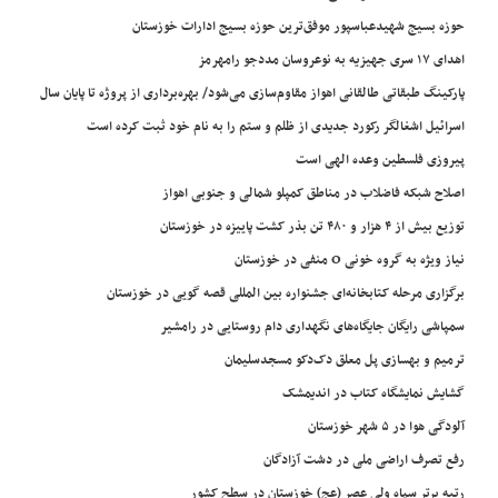
حوزه بسیج شهیدعباسپور موفق‌ترین حوزه بسیج ادارات خوزستان
اهدای ۱۷ سری جهیزیه به نوعروسان مددجو رامهرمز
پارکینگ طبقاتی طالقانی اهواز مقاوم‌سازی می‌شود/ بهره‌برداری از پروژه تا پایان سال
اسرائیل اشغالگر رکورد جدیدی از ظلم و ستم را به نام خود ثبت کرده است
پیروزی فلسطین وعده الهی است
اصلاح شبکه فاضلاب در مناطق کمپلو شمالی و جنوبی اهواز
توزیع بیش از ۴ هزار و ۴۸۰ تن بذر کشت پاییزه در خوزستان
نیاز ویژه به گروه خونی O منفی در خوزستان
برگزاری مرحله کتابخانه‌ای جشنواره بین المللی قصه گویی در خوزستان
سمپاشی رایگان جایگاه‌های نگهداری دام روستایی در رامشیر
ترمیم و بهسازی پل معلق دک‌دکو مسجدسلیمان
گشایش نمایشگاه کتاب در اندیمشک
آلودگی هوا در ۵ شهر خوزستان
رفع تصرف اراضی ملی در دشت آزادگان
رتبه برتر سپاه ولی عصر (عج) خوزستان در سطح کشور