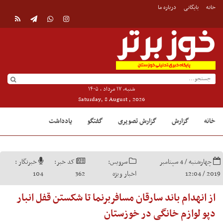
خانه
بایگانی
درباره ما
شنبه, ۱۷ مرداد , ۱۴۰۵
Saturday, 8 August , 2026
خانه
گزارش
گزارش تصویری
گفتگو
یادداشت
چهارشنبه / 4 سپتامبر
سرویس:
کد خبر:
خبرنگار :
2019 / 12:04
اخبار ویژه
362
104
از انهدام باند سارقان مسافربرنما تا شکستن قفل انبار
دپو لوازم خانگی در خوزستان