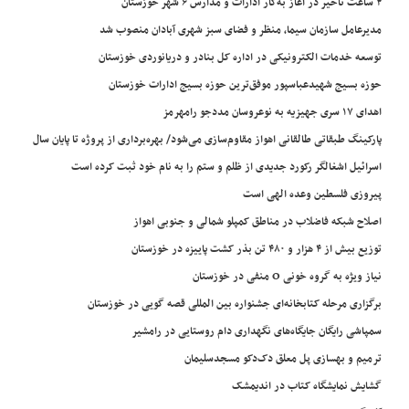
۲ ساعت تاخیر در آغاز به‌کار ادارات و مدارس ۶ شهر خوزستان
مدیرعامل سازمان سیما، منظر و فضای سبز شهری آبادان منصوب شد
توسعه خدمات الکترونیکی در اداره کل بنادر و دریانوردی خوزستان
حوزه بسیج شهیدعباسپور موفق‌ترین حوزه بسیج ادارات خوزستان
اهدای ۱۷ سری جهیزیه به نوعروسان مددجو رامهرمز
پارکینگ طبقاتی طالقانی اهواز مقاوم‌سازی می‌شود/ بهره‌برداری از پروژه تا پایان سال
اسرائیل اشغالگر رکورد جدیدی از ظلم و ستم را به نام خود ثبت کرده است
پیروزی فلسطین وعده الهی است
اصلاح شبکه فاضلاب در مناطق کمپلو شمالی و جنوبی اهواز
توزیع بیش از ۴ هزار و ۴۸۰ تن بذر کشت پاییزه در خوزستان
نیاز ویژه به گروه خونی O منفی در خوزستان
برگزاری مرحله کتابخانه‌ای جشنواره بین المللی قصه گویی در خوزستان
سمپاشی رایگان جایگاه‌های نگهداری دام روستایی در رامشیر
ترمیم و بهسازی پل معلق دک‌دکو مسجدسلیمان
گشایش نمایشگاه کتاب در اندیمشک