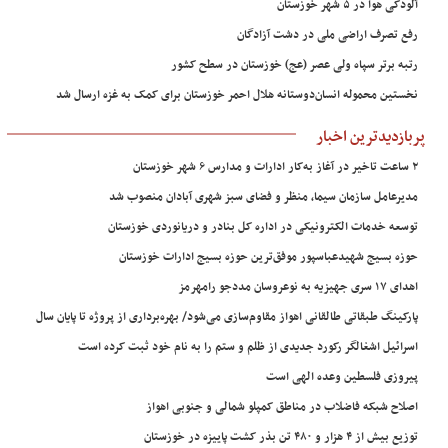
آلودگی هوا در ۵ شهر خوزستان
رفع تصرف اراضی ملی در دشت آزادگان
رتبه برتر سپاه ولی عصر (عج) خوزستان در سطح کشور
نخستین محموله انسان‌دوستانه هلال احمر خوزستان برای کمک به غزه ارسال شد
پربازدیدترین اخبار
۲ ساعت تاخیر در آغاز به‌کار ادارات و مدارس ۶ شهر خوزستان
مدیرعامل سازمان سیما، منظر و فضای سبز شهری آبادان منصوب شد
توسعه خدمات الکترونیکی در اداره کل بنادر و دریانوردی خوزستان
حوزه بسیج شهیدعباسپور موفق‌ترین حوزه بسیج ادارات خوزستان
اهدای ۱۷ سری جهیزیه به نوعروسان مددجو رامهرمز
پارکینگ طبقاتی طالقانی اهواز مقاوم‌سازی می‌شود/ بهره‌برداری از پروژه تا پایان سال
اسرائیل اشغالگر رکورد جدیدی از ظلم و ستم را به نام خود ثبت کرده است
پیروزی فلسطین وعده الهی است
اصلاح شبکه فاضلاب در مناطق کمپلو شمالی و جنوبی اهواز
توزیع بیش از ۴ هزار و ۴۸۰ تن بذر کشت پاییزه در خوزستان