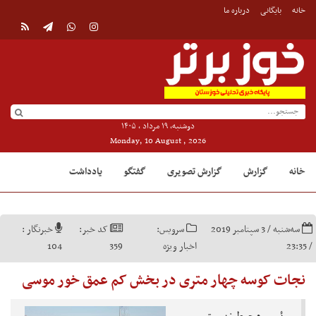
خانه
بایگانی
درباره ما
دوشنبه, ۱۹ مرداد , ۱۴۰۵
Monday, 10 August , 2026
خانه
گزارش
گزارش تصویری
گفتگو
یادداشت
سه‌شنبه / 3 سپتامبر 2019
سرویس:
کد خبر:
خبرنگار :
/ 23:35
اخبار ویژه
359
104
نجات کوسه چهار متری در بخش کم عمق خور موسی