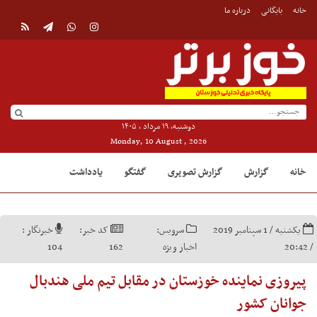
خانه
بایگانی
درباره ما
دوشنبه, ۱۹ مرداد , ۱۴۰۵
Monday, 10 August , 2026
خانه
گزارش
گزارش تصویری
گفتگو
یادداشت
یکشنبه / 1 سپتامبر 2019
سرویس:
کد خبر:
خبرنگار :
/ 20:42
اخبار ویژه
162
104
پیروزی نماینده خوزستان در مقابل تیم ملی هندبال
جوانان کشور