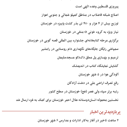
پیروزی فلسطین وعده الهی است
اصلاح شبکه فاضلاب در مناطق کمپلو شمالی و جنوبی اهواز
توزیع بیش از ۴ هزار و ۴۸۰ تن بذر کشت پاییزه در خوزستان
نیاز ویژه به گروه خونی O منفی در خوزستان
برگزاری مرحله کتابخانه‌ای جشنواره بین المللی قصه گویی در خوزستان
سمپاشی رایگان جایگاه‌های نگهداری دام روستایی در رامشیر
ترمیم و بهسازی پل معلق دک‌دکو مسجدسلیمان
گشایش نمایشگاه کتاب در اندیمشک
آلودگی هوا در ۵ شهر خوزستان
رفع تصرف اراضی ملی در دشت آزادگان
رتبه برتر سپاه ولی عصر (عج) خوزستان در سطح کشور
نخستین محموله انسان‌دوستانه هلال احمر خوزستان برای کمک به غزه ارسال شد
پربازدیدترین اخبار
۲ ساعت تاخیر در آغاز به‌کار ادارات و مدارس ۶ شهر خوزستان