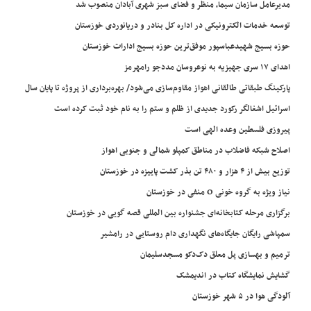
مدیرعامل سازمان سیما، منظر و فضای سبز شهری آبادان منصوب شد
توسعه خدمات الکترونیکی در اداره کل بنادر و دریانوردی خوزستان
حوزه بسیج شهیدعباسپور موفق‌ترین حوزه بسیج ادارات خوزستان
اهدای ۱۷ سری جهیزیه به نوعروسان مددجو رامهرمز
پارکینگ طبقاتی طالقانی اهواز مقاوم‌سازی می‌شود/ بهره‌برداری از پروژه تا پایان سال
اسرائیل اشغالگر رکورد جدیدی از ظلم و ستم را به نام خود ثبت کرده است
پیروزی فلسطین وعده الهی است
اصلاح شبکه فاضلاب در مناطق کمپلو شمالی و جنوبی اهواز
توزیع بیش از ۴ هزار و ۴۸۰ تن بذر کشت پاییزه در خوزستان
نیاز ویژه به گروه خونی O منفی در خوزستان
برگزاری مرحله کتابخانه‌ای جشنواره بین المللی قصه گویی در خوزستان
سمپاشی رایگان جایگاه‌های نگهداری دام روستایی در رامشیر
ترمیم و بهسازی پل معلق دک‌دکو مسجدسلیمان
گشایش نمایشگاه کتاب در اندیمشک
آلودگی هوا در ۵ شهر خوزستان