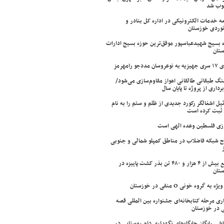
وب شد
ه خدمات الکترونیکی در اداره کل بنادر و
نوردی خوزستان
 بسیج شهیدعباسپور موفق‌ترین حوزه بسیج ادارات
تان
سان مددجو رامهرمز
ینگ طبقاتی طالقانی اهواز مقاوم‌سازی می‌شود/
برداری از پروژه تا پایان سال
ئیل اشغالگر رکورد جدیدی از ظلم و ستم را به نام
ثبت کرده است
زی فلسطین وعده الهی است
ح شبکه فاضلاب در مناطق کمپلو شمالی و جنوبی
توزیع بیش از ۴ هزار و ۴۸۰ تن بذر کشت پاییزه در
تان
ژه به گروه خونی O منفی در خوزستان
اری مرحله کتابخانه‌ای جشنواره بین المللی قصه
 در خوزستان
شی رایگان جایگاه‌های نگهداری دام روستایی در