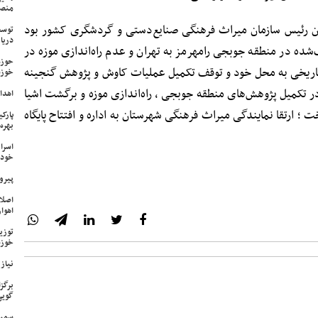
منص
ن رئیس سازمان میراث فرهنگی صنایع‌دستی و گردشگری کشور بود
توسع
دریا
ده در منطقه جوبجی رامهرمز به تهران و عدم راه‌اندازی موزه در
حوزه
تاریخی به محل خود و توقف تکمیل عملیات کاوش و پژوهش گنجینه
خوزس
در تکمیل پژوهش‌های منطقه جوبجی ، راه‌اندازی موزه و برگشت اشیا
اهدای ۱۷ سری جهیزیه به نوعرو
ت ؛ ارتقا نمایندگی میراث فرهنگی شهرستان به اداره و افتتاح پایگاه
پارک
بهره‌
اسرا
خود 
پیرو
اصلا
اهواز
خوزس
نیاز وی
برگز
گویی
سمپا