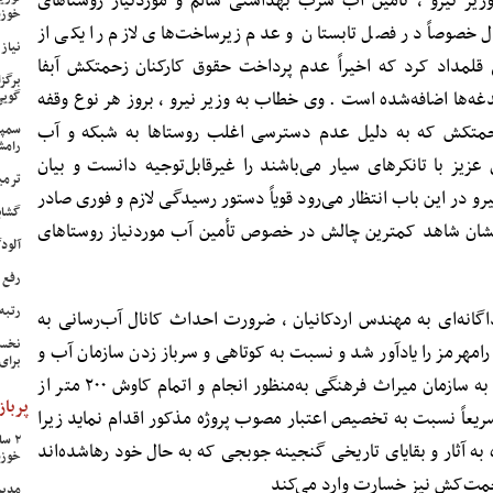
وزیر نیرو ، تأمین آب شرب بهداشتی سالم و موردنیاز روستاهای
خوزس
 خصوصاً در فصل تابستان و عدم زیرساخت‌های لازم را یکی از
نیاز وی
قلمداد کرد که اخیراً عدم پرداخت حقوق کارکنان زحمتکش آبفا
برگز
دغه‌ها اضافه‌شده است . وی خطاب به وزیر نیرو ، بروز هر نوع وقفه
گویی
حمتکش که به دلیل عدم دسترسی اغلب روستاها به شبکه و آب
سمپا
رامش
 عزیز با تانکرهای سیار می‌باشند را غیرقابل‌توجیه دانست و بیان
ترمی
در این باب انتظار می‌رود قویاً دستور رسیدگی لازم و فوری صادر
گشای
شان شاهد کمترین چالش در خصوص تأمین آب موردنیاز روستاهای
آلودگی ه
رفع 
رتبه
انه‌ای به مهندس اردکانیان ، ضرورت احداث کانال آب‌رسانی به
نخست
ان رامهرمز را یادآور شد و نسبت به کوتاهی و سرباز زدن سازمان آب و
برای
برق خوزستان در تخصیص اعتبار مصوب به سازمان میراث فرهنگی به‌منظور انجام و اتمام کاوش ۲۰۰ متر از
پرباز
سریعاً نسبت به تخصیص اعتبار مصوب پروژه مذکور اقدام نماید زیرا
 آثار و بقایای تاریخی گنجینه جوبجی که به حال خود رهاشده‌اند
خوزس
حمت‌کش نیز خسارت وارد می‌کند
مدیر