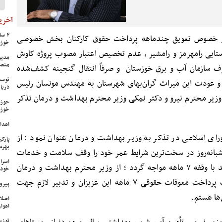
آخرین
 خصوص تعویق چندماهه پرداخت حقوق کارکنان بخش خصوصی
خوزس
روستایی رامهرمز و رامشیر ، عدم تخصیص اعتبار مصوب پروژه کاوش
مدیر
منص
 سازمان آب و برق خوزستان و صرفاً انتقال گنجینه کشف‌شده
توسع
زه و عودت این میراث گران‌بهای شهرستان به مهندس مونسان رئیس
دریا
 وزیر محترم نیرو و دکتر نمکی وزیر محترم بهداشت و درمان تذکر
حوزه
خوزس
اهدای ۱۷ سری جهیزیه به نوعرو
رای اسلامی در تذکر به وزیر بهداشت و درمان عنوان نمود : از
پارک
بهره‌
بانه‌روز در سخت‌ترین شرایط عمر خود را وقف سلامت و خدمات
اسرا
درمانی و بهداشتی مردم محروم می‌کنند با وقفه ۷ ماهه مواجه گردد ؛ از وزیر محترم بهداشت و درمان
خود 
خواستار دستور رسیدگی سریع در بحث پرداخت معوقات حقوقی ۷ ماهه این عزیزان و تدبیر لازم جهت
پیرو
ها هستم.
اصلا
اهواز