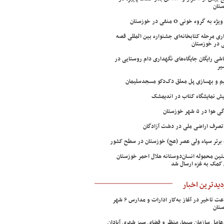
تان
ژه به گروه خونی O منفی در خوزستان
اری مرحله کتابخانه‌ای جشنواره بین المللی قصه
 در خوزستان
شی رایگان جایگاه‌های نگهداری دام روستایی در
یر
م و بهسازی پل معلق دک‌دکو مسجدسلیمان
ش نمایشگاه کتاب در اندیمشک
وا در ۵ شهر خوزستان
تصرف اراضی ملی در دشت آزادگان
 برتر سپاه ولی عصر (عج) خوزستان در سطح کشور
ین محموله انسان‌دوستانه هلال احمر خوزستان
 کمک به غزه ارسال شد
دیدترین اخبار
۲ ساعت تاخیر در آغاز به‌کار ادارات و مدارس ۶ شهر
تان
عامل سازمان سیما، منظر و فضای سبز شهری آبادان