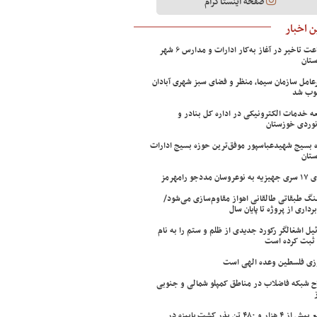
صفحه اینستاگرام
 اخبار
۲ ساعت تاخیر در آغاز به‌کار ادارات و مدارس ۶ شهر
تان
عامل سازمان سیما، منظر و فضای سبز شهری آبادان
وب شد
ه خدمات الکترونیکی در اداره کل بنادر و
نوردی خوزستان
 بسیج شهیدعباسپور موفق‌ترین حوزه بسیج ادارات
تان
سان مددجو رامهرمز
ینگ طبقاتی طالقانی اهواز مقاوم‌سازی می‌شود/
برداری از پروژه تا پایان سال
ئیل اشغالگر رکورد جدیدی از ظلم و ستم را به نام
ثبت کرده است
زی فلسطین وعده الهی است
ح شبکه فاضلاب در مناطق کمپلو شمالی و جنوبی
توزیع بیش از ۴ هزار و ۴۸۰ تن بذر کشت پاییزه در