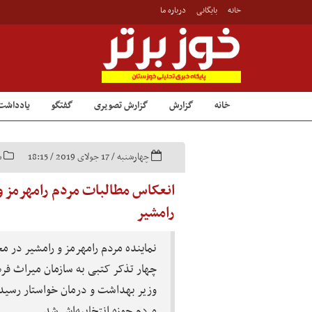
خانه
بایگانی
درباره ما
خانه
گزارش
گزارش تصویری
گفتگو
یادداشت
چهارشنبه / 17 جولای 2019 / 18:15
س
انعکاس مطالبات مردم رامهرمز و 
رامشیر
نماینده مردم رامهرمز و رامشیر در 
چهار تذکر کتبی به سازمان میراث فره
وزیر بهداشت و درمان خواستار رسیدگ
مردم حوزه انتخابیه‌اش شد.